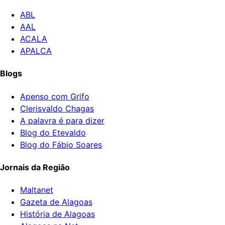
ABL
AAL
ACALA
APALCA
Blogs
Apenso com Grifo
Clerisvaldo Chagas
A palavra é para dizer
Blog do Etevaldo
Blog do Fábio Soares
Jornais da Região
Maltanet
Gazeta de Alagoas
História de Alagoas