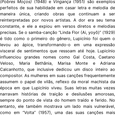
(Pobres Moços)
(1948) e
Vingança
(1951) são exemplo
perfeitos de sua habilidade em casar letra e melodia de
maneira única, criando obras que continuam a ser
reinterpretadas por novos artistas. A dor era seu tema
constante, e ele a expiou em versos diretos e melodias
precisas. Se o samba-canção “Linda Flor (Ai, yoyô)” (1929)
é tido como o primeiro do gênero, Lupicínio foi quem o
levou ao ápice, transformando-o em uma expressão
visceral de sentimentos que ressoam até hoje. Lupicínio
influenciou grandes nomes como Gal Costa, Caetano
Veloso, Maria Bethânia, Marisa Monte e Adriana
Calcanhotto, que inclusive dedicou um disco inteiro ao
compositor. As mulheres em suas canções frequentemente
assumem o papel de vilãs, reflexo da moral machista da
época em que Lupicínio viveu. Suas letras muitas vezes
narravam histórias de traição e desilusões amorosas,
sempre do ponto de vista do homem traído e ferido. No
entanto, ele também mostrava um lado mais vulnerável,
como em “Volta” (1957), uma das suas canções mais