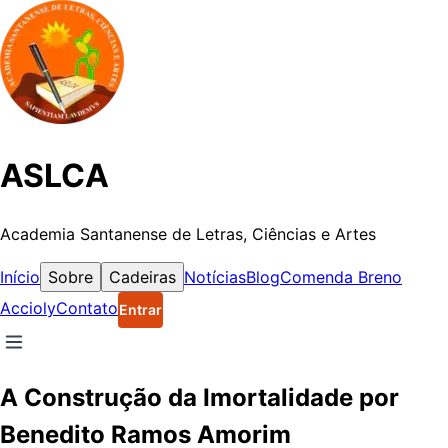
ASLCA
Academia Santanense de Letras, Ciências e Artes
Início
Sobre
Cadeiras
Notícias
Blog
Comenda Breno
Accioly
Contato
Entrar
A Construção da Imortalidade por
Benedito Ramos Amorim