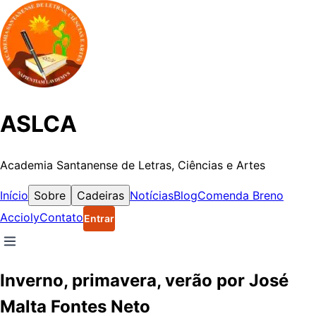
ASLCA
Academia Santanense de Letras, Ciências e Artes
Início
Sobre
Cadeiras
Notícias
Blog
Comenda Breno
Accioly
Contato
Entrar
Inverno, primavera, verão por José
Malta Fontes Neto