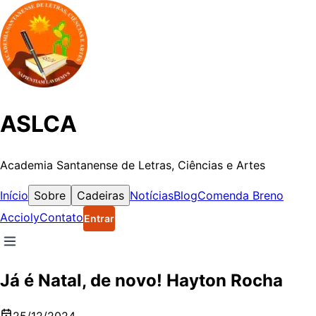
ASLCA
Academia Santanense de Letras, Ciências e Artes
Início
Sobre
Cadeiras
Notícias
Blog
Comenda Breno
Accioly
Contato
Entrar
Já é Natal, de novo! Hayton Rocha
25/12/2024