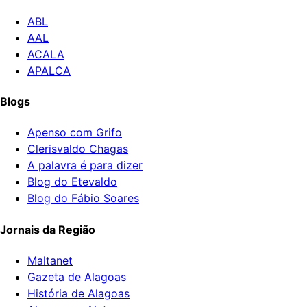
ABL
AAL
ACALA
APALCA
Blogs
Apenso com Grifo
Clerisvaldo Chagas
A palavra é para dizer
Blog do Etevaldo
Blog do Fábio Soares
Jornais da Região
Maltanet
Gazeta de Alagoas
História de Alagoas