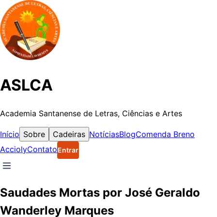
ASLCA
Academia Santanense de Letras, Ciências e Artes
Início
Sobre
Cadeiras
Notícias
Blog
Comenda Breno
Accioly
Contato
Entrar
Saudades Mortas por José Geraldo
Wanderley Marques