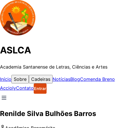
ASLCA
Academia Santanense de Letras, Ciências e Artes
Início
Sobre
Cadeiras
Notícias
Blog
Comenda Breno
Accioly
Contato
Entrar
Renilde Silva Bulhões Barros
Acadêmico
Benemérito