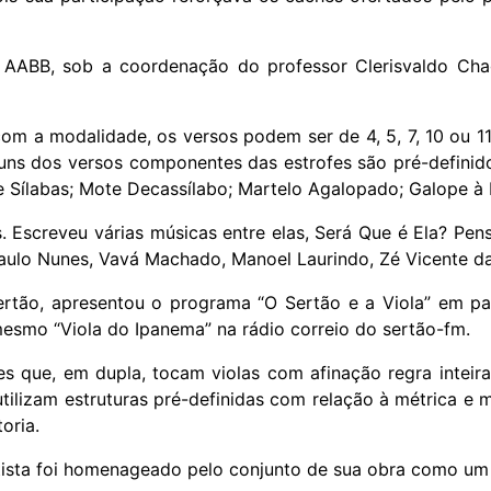
a AABB, sob a coordenação do professor Clerisvaldo Chag
 a modalidade, os versos podem ser de 4, 5, 7, 10 ou 11 
guns dos versos componentes das estrofes são pré-definid
e Sílabas; Mote Decassílabo; Martelo Agalopado; Galope à
. Escreveu várias músicas entre elas, Será Que é Ela? Pe
aulo Nunes, Vavá Machado, Manoel Laurindo, Zé Vicente da
ertão, apresentou o programa “O Sertão e a Viola” em p
esmo “Viola do Ipanema” na rádio correio do sertão-fm.
es que, em dupla, tocam violas com afinação regra inteir
lizam estruturas pré-definidas com relação à métrica e m
oria.
tista foi homenageado pelo conjunto de sua obra como um