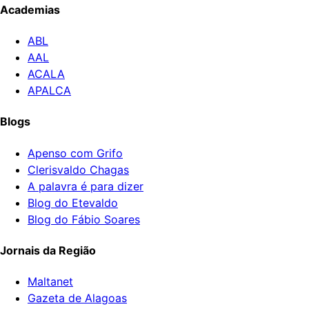
Academias
ABL
AAL
ACALA
APALCA
Blogs
Apenso com Grifo
Clerisvaldo Chagas
A palavra é para dizer
Blog do Etevaldo
Blog do Fábio Soares
Jornais da Região
Maltanet
Gazeta de Alagoas