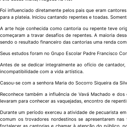
Foi influenciado diretamente pelos pais que eram cantores
para a plateia. Iniciou cantando repentes e toadas. Somen
A arte hoje conhecida como cantoria ou repente teve orig
começaram a travar desafios de repentes. A maioria desses 
sendo o resultado financeiro das cantorias uma renda com
Seus estudos foram no Grupo Escolar Padre Francisco Corr
Antes de se dedicar integralmente ao ofício de cantador
incompatibilidade com a vida artística.
Casou-se com a senhora Maria do Socorro Siqueira da Silva.
Reconhece também a influência de Vavá Machado e dos ca
levaram para conhecer as vaquejadas, encontro de repentis
Durante um período exerceu a atividade de pecuarista em 
comum os trovadores nordestinos se apresentarem nas f
fortalecer as cantorias e chamar à atenção do público, p