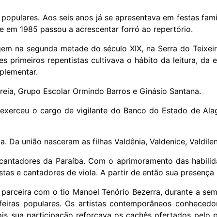
 populares. Aos seis anos já se apresentava em festas fam
te em 1985 passou a acrescentar forró ao repertório.
em na segunda metade do século XIX, na Serra do Teixeira
primeiros repentistas cultivava o hábito da leitura, da es
plementar.
eia, Grupo Escolar Ormindo Barros e Ginásio Santana.
, exerceu o cargo de vigilante do Banco do Estado de Al
 Da união nasceram as filhas Valdênia, Valdenice, Valdilen
ntadores da Paraíba. Com o aprimoramento das habilidad
tas e cantadores de viola. A partir de então sua presença 
parceira com o tio Manoel Tenório Bezerra, durante a sem
eiras populares. Os artistas contemporâneos conhecedo
ois sua participação reforçava os cachês ofertados pelo 