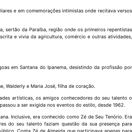
iliares e em comemorações intimistas onde recitava versos
, sertão da Paraíba, região onde os primeiros repentistas
crita e vivia da agricultura, comércio e outras atividades,
agoas em Santana do Ipanema, desistindo da profissão por
e, Walderly e Maria José, filha de coração.
es artísticas, os amigos conhecedores do seu talento o
passou a ser exigida nos eventos do estilo, desde 1962.
ana. Inclusive, era conhecido como Zé de Seu Tenório. Era
res do seu talento faziam questão da sua presença para
público. Conta Zé de Almeida que participava apenas para