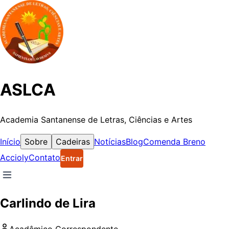
ASLCA
Academia Santanense de Letras, Ciências e Artes
Início
Sobre
Cadeiras
Notícias
Blog
Comenda Breno
Accioly
Contato
Entrar
Carlindo de Lira
Acadêmico
Correspondente