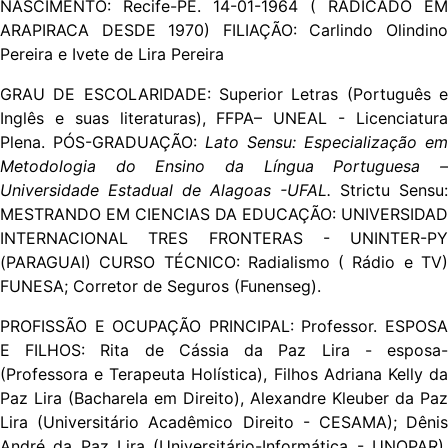
NASCIMENTO: Recife-PE. 14-01-1964 ( RADICADO EM
ARAPIRACA DESDE 1970) FILIAÇÃO: Carlindo Olindino
Pereira e Ivete de Lira Pereira
GRAU DE ESCOLARIDADE: Superior Letras (Português e
Inglês e suas literaturas), FFPA– UNEAL - Licenciatura
Plena. PÓS-GRADUAÇÃO:
Lato Sensu: Especialização em
Metodologia do Ensino da Língua Portuguesa –
Universidade Estadual de Alagoas -UFAL.
Strictu Sensu:
MESTRANDO EM CIENCIAS DA EDUCAÇÃO: UNIVERSIDAD
INTERNACIONAL TRES FRONTERAS - UNINTER-PY
(PARAGUAI) CURSO TÉCNICO: Radialismo ( Rádio e TV)
FUNESA; Corretor de Seguros (Funenseg).
PROFISSÃO E OCUPAÇÃO PRINCIPAL: Professor. ESPOSA
E FILHOS: Rita de Cássia da Paz Lira - esposa-
(Professora e Terapeuta Holística), Filhos Adriana Kelly da
Paz Lira (Bacharela em Direito), Alexandre Kleuber da Paz
Lira (Universitário Acadêmico Direito - CESAMA); Dênis
André da Paz Lira (Universitário-Informática - UNOPAR).