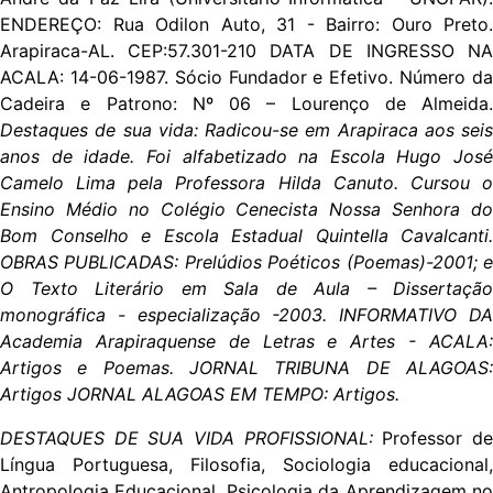
ENDEREÇO: Rua Odilon Auto, 31 - Bairro: Ouro Preto.
Arapiraca-AL. CEP:57.301-210 DATA DE INGRESSO NA
ACALA: 14-06-1987. Sócio Fundador e Efetivo. Número da
Cadeira e Patrono: Nº 06 – Lourenço de Almeida.
Destaques de sua vida: Radicou-se em Arapiraca aos seis
anos de idade. Foi alfabetizado na Escola Hugo José
Camelo Lima pela Professora Hilda Canuto. Cursou o
Ensino Médio no Colégio Cenecista Nossa Senhora do
Bom Conselho e Escola Estadual Quintella Cavalcanti.
OBRAS PUBLICADAS: Prelúdios Poéticos (Poemas)-2001; e
O Texto Literário em Sala de Aula – Dissertação
monográfica - especialização -2003. INFORMATIVO DA
Academia Arapiraquense de Letras e Artes - ACALA:
Artigos e Poemas. JORNAL TRIBUNA DE ALAGOAS:
Artigos JORNAL ALAGOAS EM TEMPO: Artigos.
DESTAQUES DE SUA VIDA PROFISSIONAL:
Professor d
Língua Portuguesa, Filosofia, Sociologia educacional,
Antropologia Educacional, Psicologia da Aprendizagem no