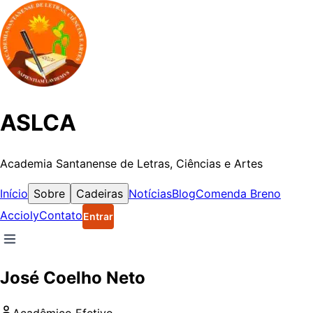
ASLCA
Academia Santanense de Letras, Ciências e Artes
Início
Sobre
Cadeiras
Notícias
Blog
Comenda Breno
Accioly
Contato
Entrar
José Coelho Neto
Acadêmico
Efetivo