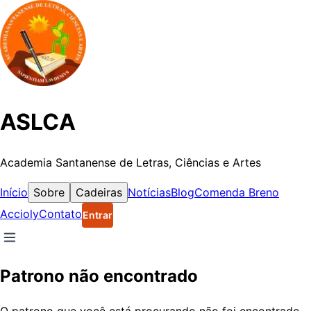
ASLCA
Academia Santanense de Letras, Ciências e Artes
Início
Sobre
Cadeiras
Notícias
Blog
Comenda Breno
Accioly
Contato
Entrar
Patrono não encontrado
O patrono que você está procurando não foi encontrado