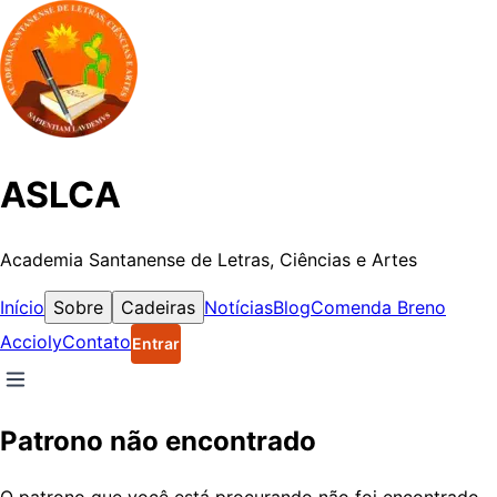
ASLCA
Academia Santanense de Letras, Ciências e Artes
Início
Sobre
Cadeiras
Notícias
Blog
Comenda Breno
Accioly
Contato
Entrar
Patrono não encontrado
O patrono que você está procurando não foi encontrado