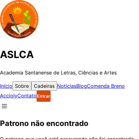
ASLCA
Academia Santanense de Letras, Ciências e Artes
Início
Sobre
Cadeiras
Notícias
Blog
Comenda Breno
Accioly
Contato
Entrar
Patrono não encontrado
O patrono que você está procurando não foi encontrado