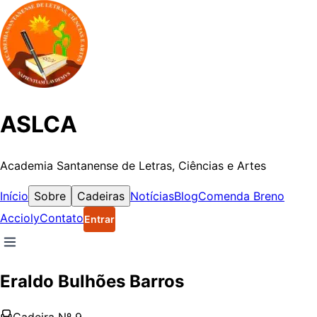
ASLCA
Academia Santanense de Letras, Ciências e Artes
Início
Sobre
Cadeiras
Notícias
Blog
Comenda Breno
Accioly
Contato
Entrar
Eraldo Bulhões Barros
Cadeira Nº
9