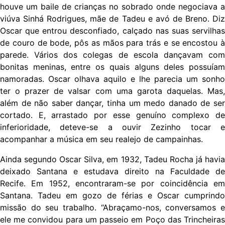
houve um baile de crianças no sobrado onde negociava a
viúva Sinhá Rodrigues, mãe de Tadeu e avó de Breno. Diz
Oscar que entrou desconfiado, calçado nas suas servilhas
de couro de bode, pôs as mãos para trás e se encostou à
parede. Vários dos colegas de escola dançavam com
bonitas meninas, entre os quais alguns deles possuíam
namoradas. Oscar olhava aquilo e lhe parecia um sonho
ter o prazer de valsar com uma garota daquelas. Mas,
além de não saber dançar, tinha um medo danado de ser
cortado. E, arrastado por esse genuíno complexo de
inferioridade, deteve-se a ouvir Zezinho tocar e
acompanhar a música em seu realejo de campainhas.
Ainda segundo Oscar Silva, em 1932, Tadeu Rocha já havia
deixado Santana e estudava direito na Faculdade de
Recife. Em 1952, encontraram-se por coincidência em
Santana. Tadeu em gozo de férias e Oscar cumprindo
missão do seu trabalho. “Abraçamo-nos, conversamos e
ele me convidou para um passeio em Poço das Trincheiras