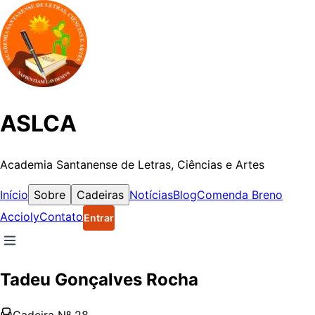
ASLCA
Academia Santanense de Letras, Ciências e Artes
Início
Sobre
Cadeiras
Notícias
Blog
Comenda Breno
Accioly
Contato
Entrar
Tadeu Gonçalves Rocha
Cadeira Nº
28