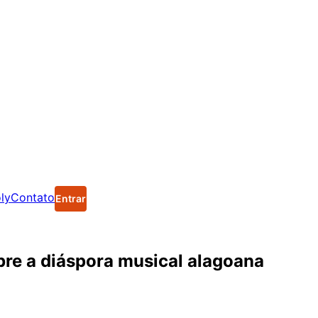
ly
Contato
Entrar
bre a diáspora musical alagoana