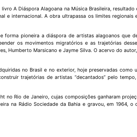
 livro A Diáspora Alagoana na Música Brasileira, resultad
 e internacional. A obra ultrapassa os limites regionais 
 forma pioneira a diáspora de artistas alagoanos que d
nder os movimentos migratórios e as trajetórias desses 
ares, Humberto Marsicano e Jayme Silva. O acervo do autor
adquiridas no Brasil e no exterior, hoje preservadas como
onstruir trajetórias de artistas “decantados” pelo tempo
ght no Rio de Janeiro, cujas composições ganharam proje
rreira na Rádio Sociedade da Bahia e gravou, em 1964, o