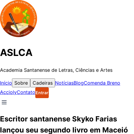
ASLCA
Academia Santanense de Letras, Ciências e Artes
Início
Sobre
Cadeiras
Notícias
Blog
Comenda Breno
Accioly
Contato
Entrar
Escritor santanense Skyko Farias
lançou seu segundo livro em Maceió