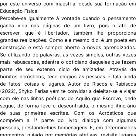
por este universo com maestria, desde sua formação em
Educação Física.
Percebe-se igualmente à vontade quando o pensamento
ganha vida nas páginas de um livro, pois o ato de
escrever, que é libertador, também lhe proporciona
grandes realizações. Como ele mesmo diz, é um poeta em
construção e está sempre aberto a novos aprendizados.
Se utilizando de palavras, as vezes simples, outras vezes
mais rebuscadas, adentra o cotidiano daqueles que fazem
parte de seu extenso ciclo de amizades. Através de
bonitos acrósticos, tece elogios às pessoas e fala ainda
de fatos, coisas e lugares. Autor de Riscos e Rabiscos
(2022), Shyko Farias vem te convidar a deleitar-se e viajar
com ele nas linhas poéticas de Aquilo que Escrevo, onde
segue, de forma leve e descontraída, o mesmo itinerário
de suas primeiras escritas. Com os Acrósticos que
compõem a 1ª parte do livro, dialoga com algumas
pessoas, prestando-lhes homenagens. E, em determinados
momentos, guiado por memórias afetivas, revisita lugares