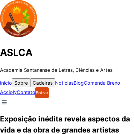
ASLCA
Academia Santanense de Letras, Ciências e Artes
Início
Sobre
Cadeiras
Notícias
Blog
Comenda Breno
Accioly
Contato
Entrar
Exposição inédita revela aspectos da
vida e da obra de grandes artistas