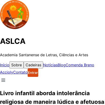
ASLCA
Academia Santanense de Letras, Ciências e Artes
Início
Sobre
Cadeiras
Notícias
Blog
Comenda Breno
Accioly
Contato
Entrar
Livro infantil aborda intolerância
religiosa de maneira lúdica e afetuosa