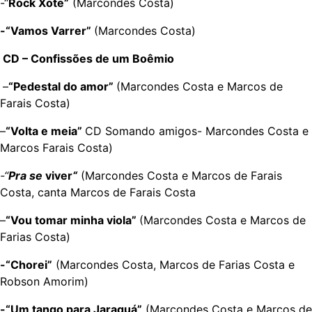
-“
Rock Xote”
(Marcondes Costa)
-“Vamos Varrer”
(Marcondes Costa)
CD – Confissões de um Boêmio
–
“Pedestal do amor”
(Marcondes Costa e Marcos de
Farais Costa)
–
“Volta e meia”
CD Somando amigos- Marcondes Costa e
Marcos Farais Costa)
-“
Pra se
viver
“
(Marcondes Costa e Marcos de Farais
Costa, canta Marcos de Farais Costa
–
“Vou tomar minha viola”
(Marcondes Costa e Marcos de
Farias Costa)
-“Chorei”
(Marcondes Costa, Marcos de Farias Costa e
Robson Amorim)
-“Um tango para Jaraguá”
(Marcondes Costa e Marcos de