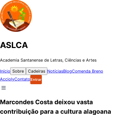
ASLCA
Academia Santanense de Letras, Ciências e Artes
Início
Sobre
Cadeiras
Notícias
Blog
Comenda Breno
Accioly
Contato
Entrar
Marcondes Costa deixou vasta
contribuição para a cultura alagoana