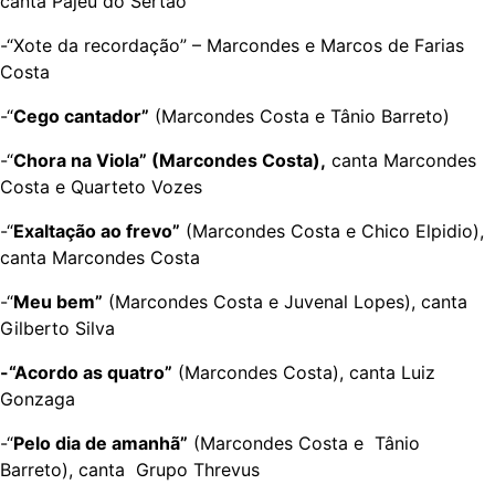
canta Pajeú do Sertão
-“Xote da recordação” – Marcondes e Marcos de Farias
Costa
-“
Cego cantador”
(Marcondes Costa e Tânio Barreto)
-“
Chora na Viola” (Marcondes Costa),
canta Marcondes
Costa e Quarteto Vozes
-“
Exaltação ao frevo”
(Marcondes Costa e Chico Elpidio),
canta Marcondes Costa
-“
Meu bem”
(Marcondes Costa e Juvenal Lopes), canta
Gilberto Silva
-“Acordo as quatro”
(Marcondes Costa), canta Luiz
Gonzaga
-“
Pelo dia de amanhã”
(Marcondes Costa e Tânio
Barreto), canta Grupo Threvus