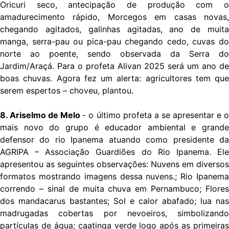
Oricuri seco, antecipação de produção com o
amadurecimento rápido, Morcegos em casas novas,
chegando agitados, galinhas agitadas, ano de muita
manga, serra-pau ou pica-pau chegando cedo, cuvas do
norte ao poente, sendo observada da Serra do
Jardim/Araçá. Para o profeta Alivan 2025 será um ano de
boas chuvas. Agora fez um alerta: agricultores tem que
serem espertos – choveu, plantou.
8. Ariselmo de Melo
- o último profeta a se apresentar e 
mais novo do grupo é educador ambiental e grande
defensor do rio Ipanema atuando como presidente da
AGRIPA – Associação Guardiões do Rio Ipanema. Ele
apresentou as seguintes observações: Nuvens em diversos
formatos mostrando imagens dessa nuvens.; Rio Ipanema
correndo – sinal de muita chuva em Pernambuco; Flores
dos mandacarus bastantes; Sol e calor abafado; lua nas
madrugadas cobertas por nevoeiros, simbolizando
partículas de água; caatinga verde logo após as primeiras