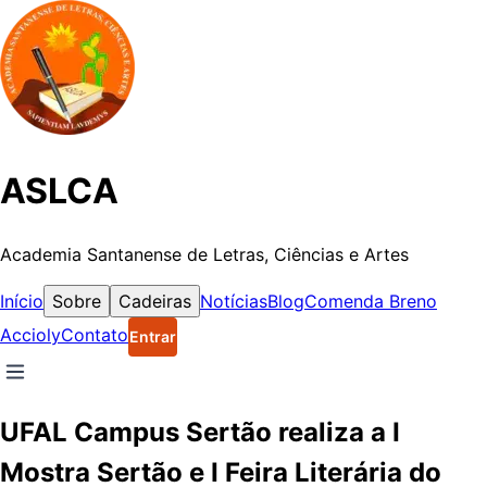
ASLCA
Academia Santanense de Letras, Ciências e Artes
Início
Sobre
Cadeiras
Notícias
Blog
Comenda Breno
Accioly
Contato
Entrar
UFAL Campus Sertão realiza a I
Mostra Sertão e I Feira Literária do